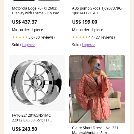
Motorola Edge 70 (XT2603)
ABS pomp Skoda 1J0907379G
Display with Frame - Lily Pad
1J0614117C ATE
billigt samsung skal
10094903403 10020401424
US$ 437.37
US$ 199.00
Reparatie ABS pomp Bosch
9.0
Min. order: 1 piece
Min. order: 1 piece
5.0 (30 reviews)
4.4 (27 reviews)
★★★★★
★★★★★
Sold :
Login>>
Sold :
Login>>
FA16-22128165N51MC
22X12 8X6.50 (-51) FIT
FA16MC (HB 130.2) Steering
Claire Short Dress - No. 221
US$ 243.50
Material:Vintage Sari