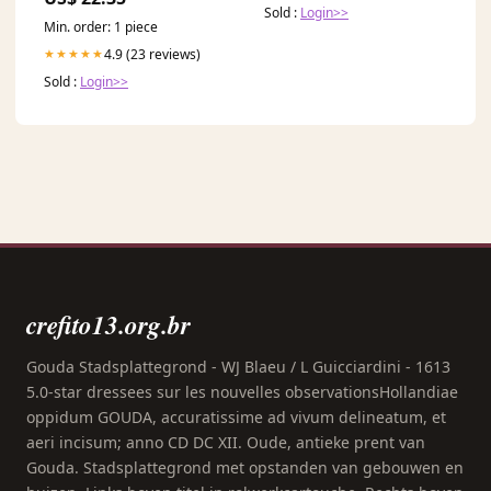
Sold :
Login>>
Min. order: 1 piece
4.9 (23 reviews)
★★★★★
Sold :
Login>>
crefito13.org.br
Gouda Stadsplattegrond - WJ Blaeu / L Guicciardini - 1613
5.0-star dressees sur les nouvelles observationsHollandiae
oppidum GOUDA, accuratissime ad vivum delineatum, et
aeri incisum; anno CD DC XII. Oude, antieke prent van
Gouda. Stadsplattegrond met opstanden van gebouwen en