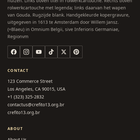
huizen. Links boven titel in rolwerkcartouche. Rechts boven
rolwerkcartouche met legenda; links daarvan het wapen
van Gouda. Rugzijde blank. Handgekleurde kopergravure,
uitgegeven in 1613 te Amsterdam door Willem Jansz.
(=Blaeu) in Omnium Belgii, sive Inferioris Germaniae,
Regionvm
CONTACT
123 Commerce Street
Los Angeles, CA 90015, USA
+1 (323) 325-2832
contactus@crefito13.org.br
crefito13.org.br
ABOUT
About Us