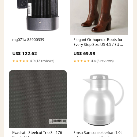
mg071a 85900339
Elegant Orthopedic Boots for
Every Step Size:US 4.5 / EU 35
/ UK 2.5
US$ 122.62
US$ 69.99
★★★★★
4.9 (12 reviews)
★★★★★
4.4 (6 reviews)
Kvadrat - Steelcut Trio 3 - 176
Emsa Samba isoleerkan 1.0L