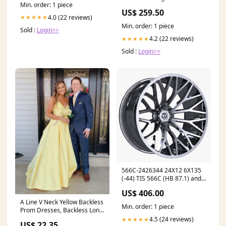
Min. order: 1 piece
US$ 259.50
4.0 (22 reviews)
★★★★★
Min. order: 1 piece
Sold :
Login>>
4.2 (22 reviews)
★★★★★
Sold :
Login>>
566C-2426344 24X12 6X135
(-44) TIS 566C (HB 87.1) and
Circuit Breakers
US$ 406.00
A Line V Neck Yellow Backless
Min. order: 1 piece
Prom Dresses, Backless Long
Yellow Forma – jbydress
4.5 (24 reviews)
★★★★★
US$ 22.35