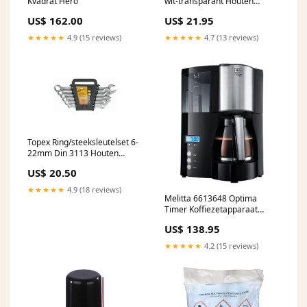
Kvadrat Hero
wit-transparant Houten
speelgoed
US$ 162.00
US$ 21.95
★★★★★
4.9 (15 reviews)
★★★★★
4.7 (13 reviews)
Topex Ring/steeksleutelset 6-
22mm Din 3113 Houten
treinen
US$ 20.50
★★★★★
4.9 (18 reviews)
Melitta 6613648 Optima
Timer Koffiezetapparaat
Zwart/RVS Huishouden
US$ 138.95
★★★★★
4.2 (15 reviews)