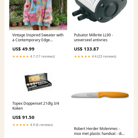
Vintage Inspired Sweater with
Pulsator Milkrite LL90 -
a Contemporary Edge
universeel antivries
Size:3XL
US$ 49.99
US$ 133.87
★★★★★
4.7 (17 reviews)
★★★★★
4.4 (23 reviews)
Topex Doppenset 21dlg 3/4
Koken
US$ 91.50
★★★★★
4.9 (6 reviews)
Robert Herder Molenmes -
inox met plastic handvat - div.