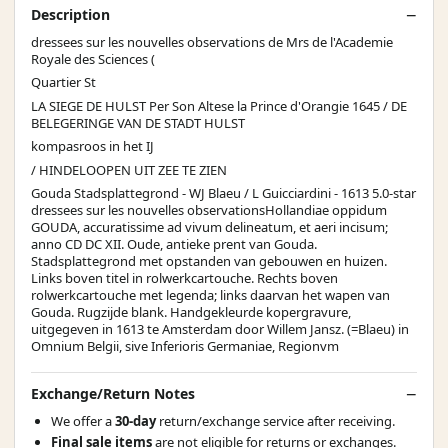
Description
dressees sur les nouvelles observations de Mrs de l'Academie
Royale des Sciences (
Quartier St
LA SIEGE DE HULST Per Son Altese la Prince d'Orangie 1645 / DE
BELEGERINGE VAN DE STADT HULST
kompasroos in het IJ
/ HINDELOOPEN UIT ZEE TE ZIEN
Gouda Stadsplattegrond - WJ Blaeu / L Guicciardini - 1613 5.0-star
dressees sur les nouvelles observationsHollandiae oppidum
GOUDA, accuratissime ad vivum delineatum, et aeri incisum;
anno CD DC XII. Oude, antieke prent van Gouda.
Stadsplattegrond met opstanden van gebouwen en huizen.
Links boven titel in rolwerkcartouche. Rechts boven
rolwerkcartouche met legenda; links daarvan het wapen van
Gouda. Rugzijde blank. Handgekleurde kopergravure,
uitgegeven in 1613 te Amsterdam door Willem Jansz. (=Blaeu) in
Omnium Belgii, sive Inferioris Germaniae, Regionvm
Exchange/Return Notes
We offer a
30-day
return/exchange service after receiving.
Final sale items
are not eligible for returns or exchanges.