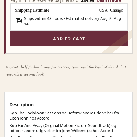
Pay in 4 interest-free payments of
$34.99
Learn more
Shipping Estimate
USA
Change
Ships within 48 hours · Estimated delivery
Aug 9
-
Aug
14
ADD TO CART
A quiet shelf find—chosen for texture, type, and the kind of detail that
rewards a second look.
Description
Køb The Lockdown Sessions og udforsk andre udgivelser fra
Elton John hos Accord
Køb Far And Away (Original Motion Picture Soundtrack) og
udforsk andre udgivelser fra John Williams (4) hos Accord