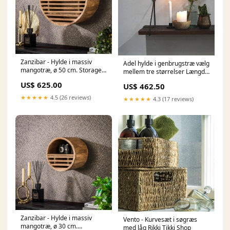
Zanzibar - Hylde i massiv
Adel hylde i genbrugstræ vælg
mangotræ, ø 50 cm. Storage
mellem tre størrelser Længde
And Shelves
90 cm. KitchenOne.dk
US$ 625.00
US$ 462.50
★★★★★
4.5 (26 reviews)
★★★★★
4.3 (17 reviews)
Zanzibar - Hylde i massiv
Vento - Kurvesæt i søgræs
mangotræ, ø 30 cm.
med låg Rikki Tikki Shop