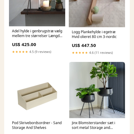
Adel hylde i genbrugstræ vælg
Logg Plankehylde i egetræ
mellem tre størrelser Længde
Hvid olieret 80 cm 3-nordic
70 cm. Storage And Shelves
US$ 425.00
US$ 447.50
★★★★★
4.5 (9 reviews)
★★★★★
4.6 (11 reviews)
Pod Skrivebordsordner - Sand
Jinx Blomsterstander sæt i
Storage And Shelves
sort metal Storage and
shelves