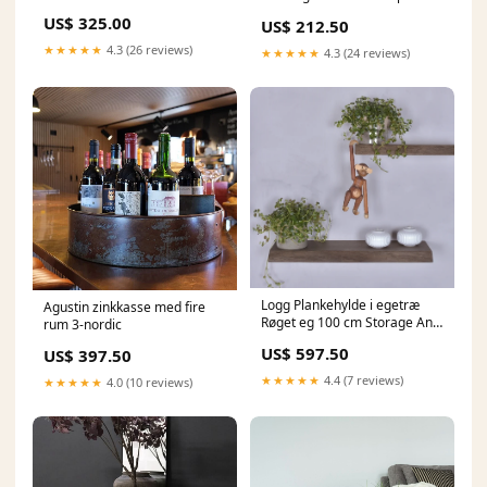
byhornsleth.dk
US$ 325.00
US$ 212.50
★★★★★
4.3 (26 reviews)
★★★★★
4.3 (24 reviews)
Logg Plankehylde i egetræ
Agustin zinkkasse med fire
Røget eg 100 cm Storage And
rum 3-nordic
Shelves
US$ 597.50
US$ 397.50
★★★★★
4.4 (7 reviews)
★★★★★
4.0 (10 reviews)