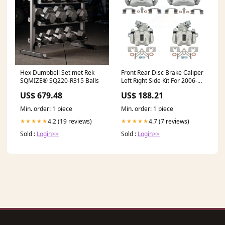
Hex Dumbbell Set met Rek
Front Rear Disc Brake Caliper
SQMIZE® SQ220-R315 Balls
Left Right Side Kit For 2006-
2008 Honda Civic 2.0L 0-year-
US$ 679.48
US$ 188.21
2001-1
Min. order: 1 piece
Min. order: 1 piece
4.2 (19 reviews)
4.7 (7 reviews)
★★★★★
★★★★★
Sold :
Login>>
Sold :
Login>>