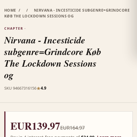
HOME
/
/
NIRVANA - INCESTICIDE SUBGENRE=GRINDCORE
KØB THE LOCKDOWN SESSIONS OG
CHAPTER ·
Nirvana - Incesticide
subgenre=Grindcore Køb
The Lockdown Sessions
og
SKU 94667316156
4.9
EUR139.97
EUR164.97