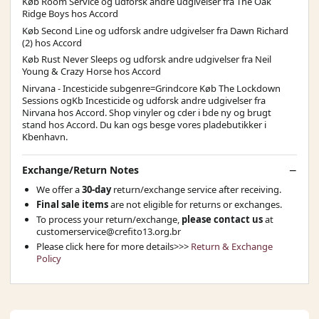
Køb Room Service og udforsk andre udgivelser fra The Oak
Ridge Boys hos Accord
Køb Second Line og udforsk andre udgivelser fra Dawn Richard
(2) hos Accord
Køb Rust Never Sleeps og udforsk andre udgivelser fra Neil
Young & Crazy Horse hos Accord
Nirvana - Incesticide subgenre=Grindcore Køb The Lockdown
Sessions ogKb Incesticide og udforsk andre udgivelser fra
Nirvana hos Accord. Shop vinyler og cder i bde ny og brugt
stand hos Accord. Du kan ogs besge vores pladebutikker i
Kbenhavn.
Exchange/Return Notes
We offer a
30-day
return/exchange service after receiving.
Final sale items
are not eligible for returns or exchanges.
To process your return/exchange,
please contact us
at
customerservice@crefito13.org.br
Please click here for more details>>>
Return & Exchange
Policy