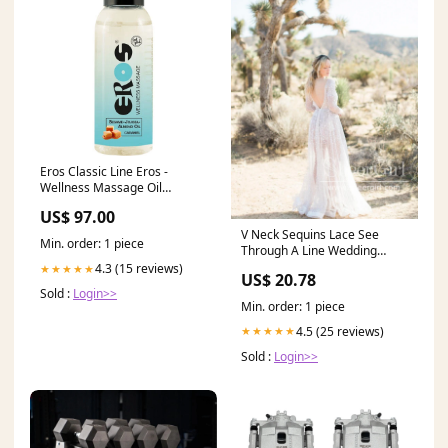
Eros Classic Line Eros -
Wellness Massage Oil
Caramel 50 Ml STOR DILDO
US$ 97.00
V Neck Sequins Lace See
Min. order: 1 piece
Through A Line Wedding
Dress with Long Sleeves
4.3 (15 reviews)
★★★★★
US$ 20.78
AWD1840
Sold :
Login>>
Min. order: 1 piece
4.5 (25 reviews)
★★★★★
Sold :
Login>>