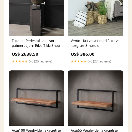
Fuzeta - Pedestal sæt i sort
Vento - Kurvesæt med 3 kurve
patineret jern Rikki Tikki Shop
i søgræs 3-nordic
US$ 2638.50
US$ 386.00
★★★★★
5.0 (20 reviews)
★★★★★
5.0 (27 reviews)
Acai100 Væghylde i akacietræ
Acai65 Væghylde i akacietræ