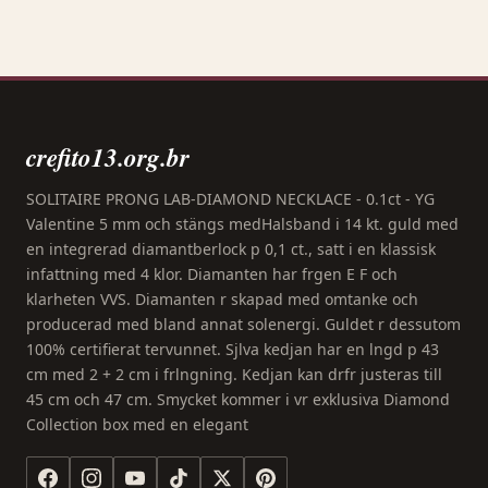
crefito13.org.br
SOLITAIRE PRONG LAB-DIAMOND NECKLACE - 0.1ct - YG
Valentine 5 mm och stängs medHalsband i 14 kt. guld med
en integrerad diamantberlock p 0,1 ct., satt i en klassisk
infattning med 4 klor. Diamanten har frgen E F och
klarheten VVS. Diamanten r skapad med omtanke och
producerad med bland annat solenergi. Guldet r dessutom
100% certifierat tervunnet. Sjlva kedjan har en lngd p 43
cm med 2 + 2 cm i frlngning. Kedjan kan drfr justeras till
45 cm och 47 cm. Smycket kommer i vr exklusiva Diamond
Collection box med en elegant