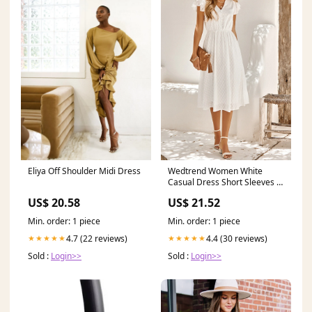
Eliya Off Shoulder Midi Dress
Wedtrend Women White
Casual Dress Short Sleeves V
Neck Midi Summer Dress,
US$ 20.58
US$ 21.52
White / L
Min. order: 1 piece
Min. order: 1 piece
4.7 (22 reviews)
4.4 (30 reviews)
★★★★★
★★★★★
Sold :
Login>>
Sold :
Login>>