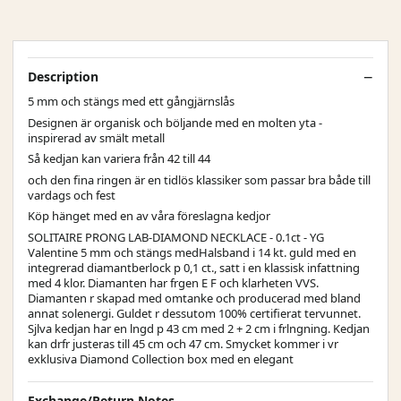
Description
5 mm och stängs med ett gångjärnslås
Designen är organisk och böljande med en molten yta -
inspirerad av smält metall
Så kedjan kan variera från 42 till 44
och den fina ringen är en tidlös klassiker som passar bra både till
vardags och fest
Köp hänget med en av våra föreslagna kedjor
SOLITAIRE PRONG LAB-DIAMOND NECKLACE - 0.1ct - YG
Valentine 5 mm och stängs medHalsband i 14 kt. guld med en
integrerad diamantberlock p 0,1 ct., satt i en klassisk infattning
med 4 klor. Diamanten har frgen E F och klarheten VVS.
Diamanten r skapad med omtanke och producerad med bland
annat solenergi. Guldet r dessutom 100% certifierat tervunnet.
Sjlva kedjan har en lngd p 43 cm med 2 + 2 cm i frlngning. Kedjan
kan drfr justeras till 45 cm och 47 cm. Smycket kommer i vr
exklusiva Diamond Collection box med en elegant
Exchange/Return Notes