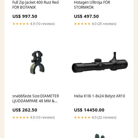
Full Zip Jacket 400 Rust Red
Hotagen Ulltröja FÖR
FÖR BOTANIK
STORMKÖK
US$ 997.50
US$ 497.50
★★★★★
4.9 (10 reviews)
★★★★★
4.0 (25 reviews)
snabbfäste Size:DIAMETER
Helia K18i 1-8x24 Belyst AR10
LJUDDÄMPARE 48 MM &
DIAMETER MONTAGE 25 M
US$ 262.50
US$ 14450.00
★★★★★
4.0 (10 reviews)
★★★★★
4.0 (22 reviews)