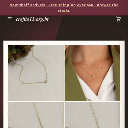
New shelf arrivals · Free shipping over $60 · Browse the
stacks
crefito13.org.br