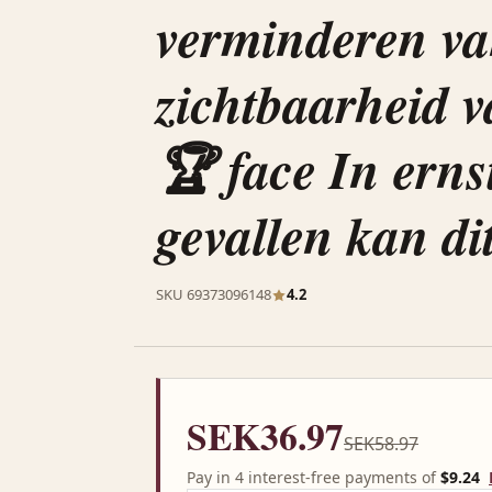
verminderen va
zichtbaarheid v
🏆 face In erns
gevallen kan di
SKU 69373096148
4.2
SEK36.97
SEK58.97
Pay in 4 interest-free payments of
$9.24