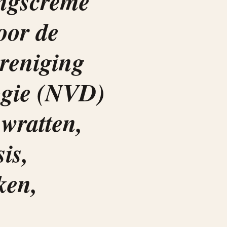
ngscrème
oor de
reniging
ogie (NVD)
 wratten,
is,
ken,