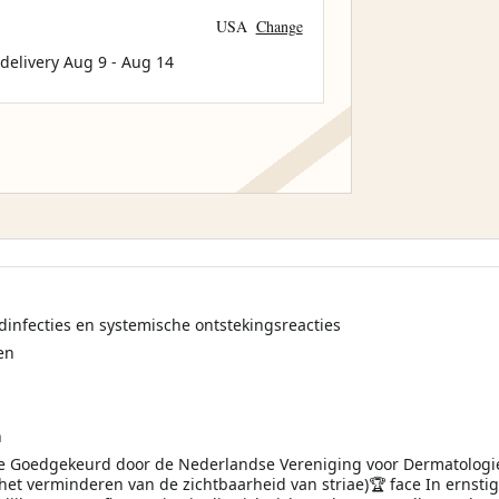
USA
Change
 delivery
Aug 9
-
Aug 14
idinfecties en systemische ontstekingsreacties
en
n
Goedgekeurd door de Nederlandse Vereniging voor Dermatologie (N
et verminderen van de zichtbaarheid van striae)🏆 face In ernstig