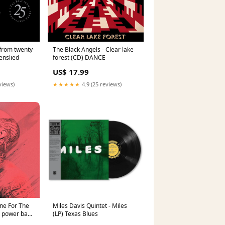
 from twenty-
The Black Angels - Clear lake
enslied
forest (CD) DANCE
US$ 17.99
views)
★★★★★
4.9 (25 reviews)
ne For The
Miles Davis Quintet - Miles
r power back
(LP) Texas Blues