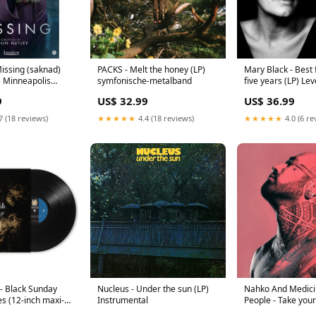
Mary Black - Best
Missing (saknad)
PACKS - Melt the honey (LP)
five years (LP) Lev
 Minneapolis
symfonische-metalband
US$ 36.99
9
US$ 32.99
★★★★★
4.0 (6 re
7 (18 reviews)
★★★★★
4.4 (18 reviews)
 - Black Sunday
Nucleus - Under the sun (LP)
Nahko And Medici
s (12-inch maxi-
Instrumental
People - Take you
ed
(CD) Vocal