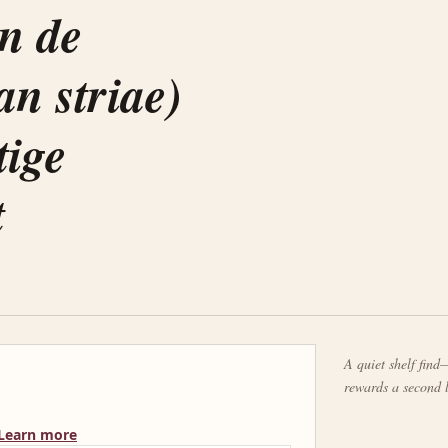
n de
an striae)
tige
t
A quiet shelf find—
rewards a second 
Learn more