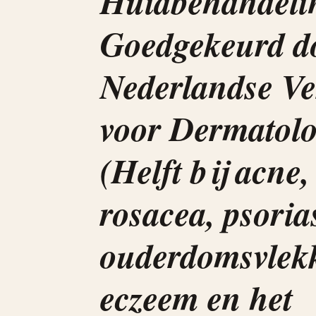
Huidbehandeli
Goedgekeurd d
Nederlandse Ve
voor Dermatol
(Helft bij acne,
rosacea, psorias
ouderdomsvlek
eczeem en het