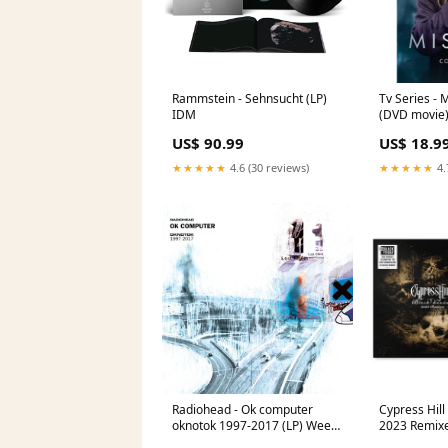
Rammstein - Sehnsucht (LP)
Tv Series - 
IDM
(DVD movie)
Sound
US$ 90.99
US$ 18.9
★★★★★
4.6 (30 reviews)
★★★★★
4.
Radiohead - Ok computer
Cypress Hill
oknotok 1997-2017 (LP) Week
2023 Remixe
6 2026
single) Etch