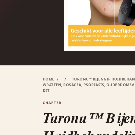
HOME
/
/
TURONU™ BIJENGIF HUIDBEHAN
WRATTEN, ROSACEA, PSORIASIS, OUDERDOMSVL
DIT
CHAPTER ·
Turonu™ Bijen