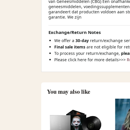
van Geneesmiddelen (CBG) Een onafhankeli
geneesmiddelen, voedingssupplementen e
garandeert dat producten voldoen aan str
garantie. We zijn
Exchange/Return Notes
We offer a
30-day
return/exchange serv
Final sale items
are not eligible for re
To process your return/exchange,
plea
Please click here for more details>>>
R
You may also like